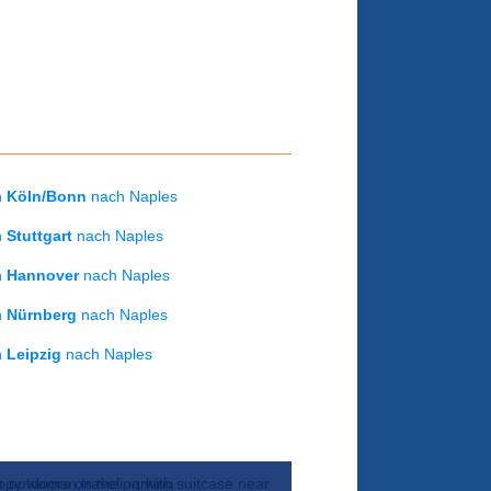
on
Köln/Bonn
nach Naples
on
Stuttgart
nach Naples
on
Hannover
nach Naples
on
Nürnberg
nach Naples
on
Leipzig
nach Naples