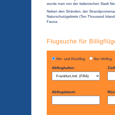
wurde man von der italienischen Stadt Neap
Neben den Stränden, der Strandpromenad
Naturschutzgebiete (Ten Thousand Islands
Fauna.
Flugsuche für Billigflü
Hin- und Rückflug
Nur Hinflu
Abflughafen:
Ziel
Abflugdatum:
Rüc