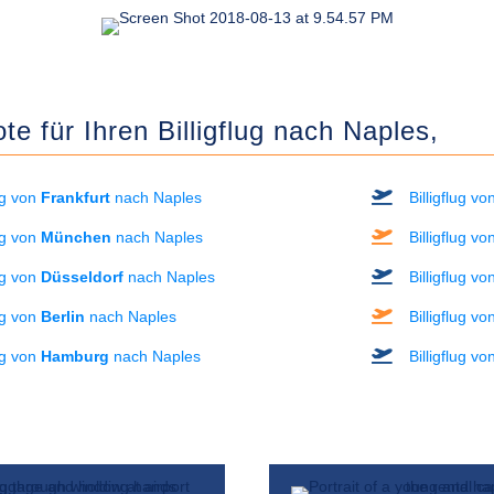
e für Ihren Billigflug nach Naples,
lug von
Frankfurt
nach Naples
Billigflug v
lug von
München
nach Naples
Billigflug v
lug von
Düsseldorf
nach Naples
Billigflug v
lug von
Berlin
nach Naples
Billigflug v
lug von
Hamburg
nach Naples
Billigflug v