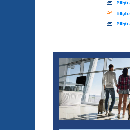
Billigf
Billigf
Billigf