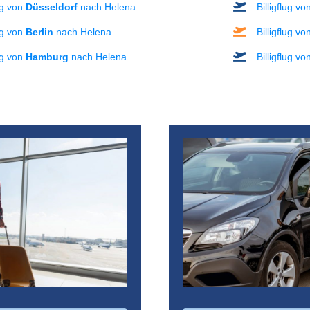
lug von
Düsseldorf
nach Helena
Billigflug v
lug von
Berlin
nach Helena
Billigflug v
lug von
Hamburg
nach Helena
Billigflug v