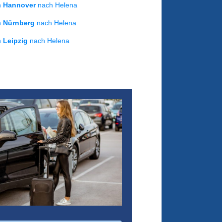
on
Hannover
nach Helena
on
Nürnberg
nach Helena
on
Leipzig
nach Helena