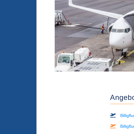
Angebot
Billigf
Billigf