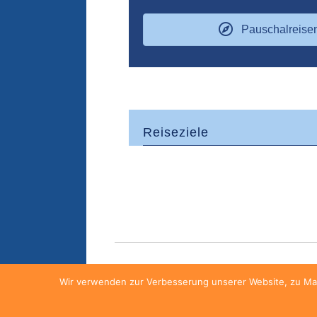
Pauschalreise
Reiseziele
Wir verwenden zur Verbesserung unserer Website, zu Mar
FAQ
Kontakt
AGB
Datensch