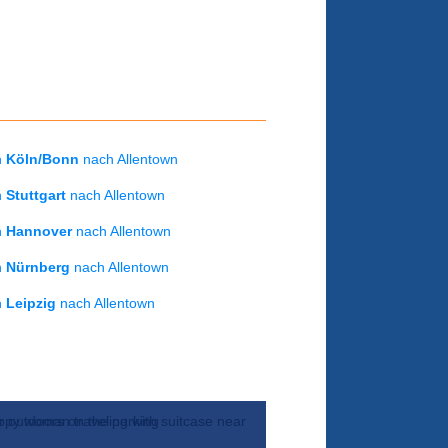
on
Köln/Bonn
nach Allentown
on
Stuttgart
nach Allentown
on
Hannover
nach Allentown
on
Nürnberg
nach Allentown
on
Leipzig
nach Allentown