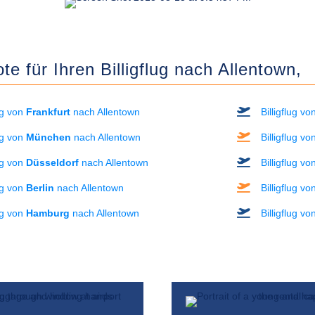
e für Ihren Billigflug nach Allentown,
lug von
Frankfurt
nach Allentown
Billigflug v
lug von
München
nach Allentown
Billigflug v
lug von
Düsseldorf
nach Allentown
Billigflug v
lug von
Berlin
nach Allentown
Billigflug v
lug von
Hamburg
nach Allentown
Billigflug v