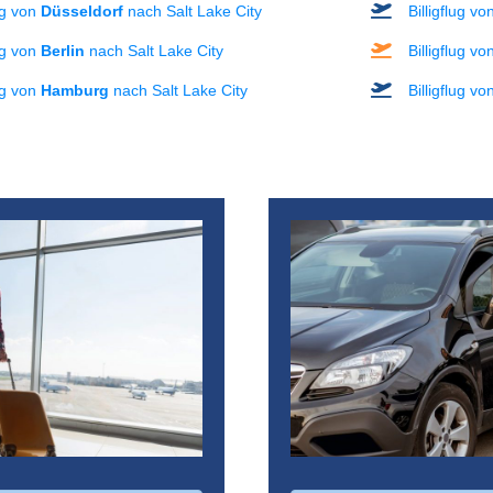
lug von
Düsseldorf
nach Salt Lake City
Billigflug v
lug von
Berlin
nach Salt Lake City
Billigflug v
lug von
Hamburg
nach Salt Lake City
Billigflug v