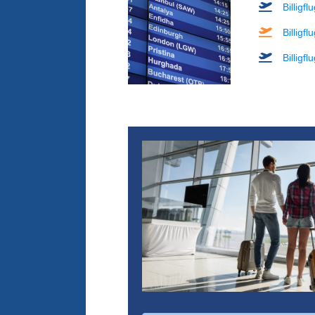
Billigf
Billigf
Billigf