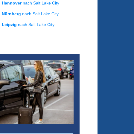
on
Hannover
nach Salt Lake City
on
Nürnberg
nach Salt Lake City
on
Leipzig
nach Salt Lake City