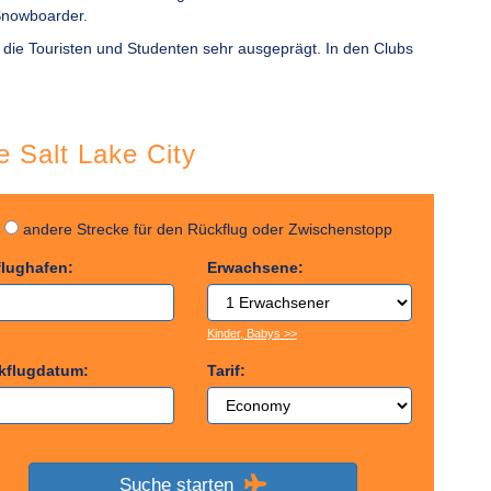
 Snowboarder.
h die Touristen und Studenten sehr ausgeprägt. In den Clubs
ge Salt Lake City
g
andere Strecke für den Rückflug oder Zwischenstopp
flughafen:
Erwachsene:
Kinder, Babys >>
kflugdatum:
Tarif:
Suche starten