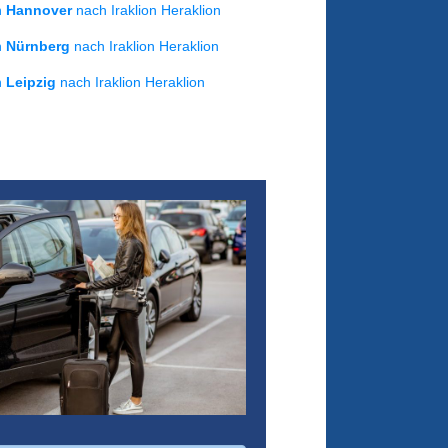
on
Hannover
nach Iraklion Heraklion
on
Nürnberg
nach Iraklion Heraklion
on
Leipzig
nach Iraklion Heraklion