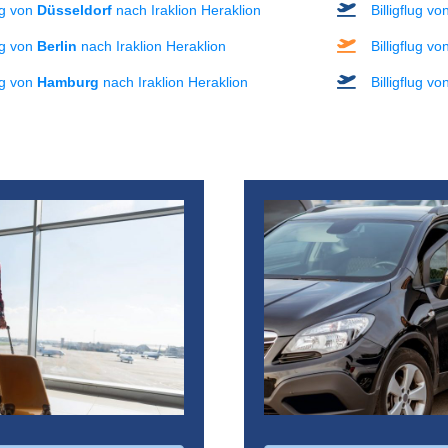
lug von
Düsseldorf
nach Iraklion Heraklion
Billigflug v
lug von
Berlin
nach Iraklion Heraklion
Billigflug v
lug von
Hamburg
nach Iraklion Heraklion
Billigflug v