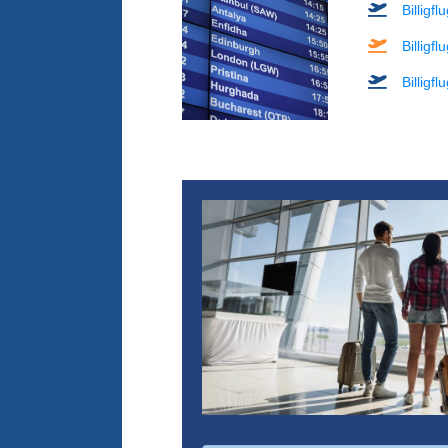
Billigf
Billigf
Billigf