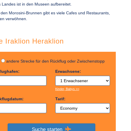
Landes ist in den Museen aufbereitet.
en Morosini-Brunnen gibt es viele Cafes und Restaurants,
äten verwöhnen.
e Iraklion Heraklion
g
andere Strecke für den Rückflug oder Zwischenstopp
flughafen:
Erwachsene:
Kinder, Babys >>
kflugdatum:
Tarif:
Suche starten