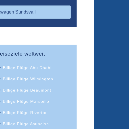
twagen Sundsvall
eiseziele weltweit
Billige Flüge Abu Dhabi
Billige Flüge Wilmington
Billige Flüge Beaumont
Billige Flüge Marseille
Billige Flüge Riverton
Billige Flüge Asuncion