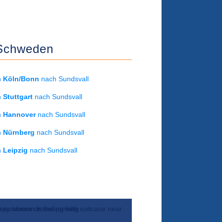
Schweden
on
Köln/Bonn
nach Sundsvall
on
Stuttgart
nach Sundsvall
on
Hannover
nach Sundsvall
on
Nürnberg
nach Sundsvall
on
Leipzig
nach Sundsvall