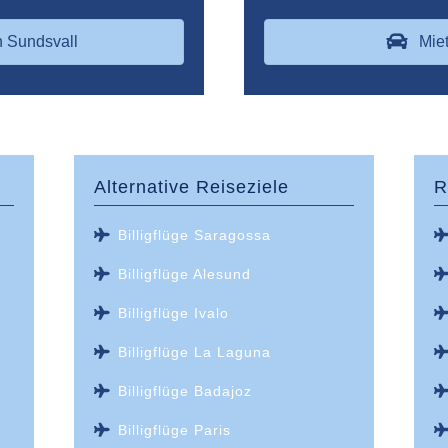
n Sundsvall
Mie
Alternative Reiseziele
R
Billigflüge Saragossa
Billigflüge Alesund
Billigflüge Ivalo
Billigflüge La Laguna
Billigflüge Badajoz
Billigflüge Paris