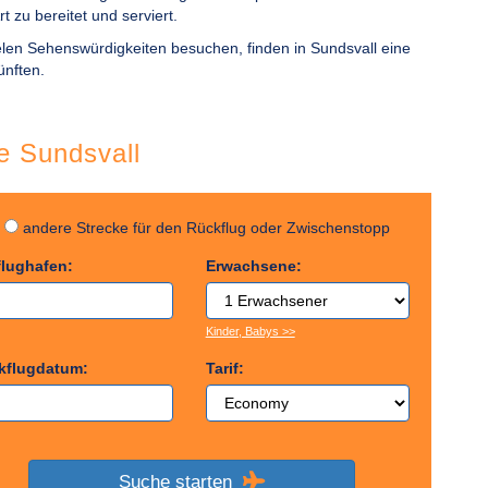
t zu bereitet und serviert.
ielen Sehenswürdigkeiten besuchen, finden in Sundsvall eine
ünften.
ge Sundsvall
g
andere Strecke für den Rückflug oder Zwischenstopp
flughafen:
Erwachsene:
Kinder, Babys >>
kflugdatum:
Tarif:
Suche starten