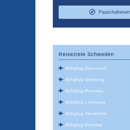
Pauschalreise
Reiseziele
Schweden
Billigflug Ästersund
Billigflug Göteborg
Billigflug Ronneby
Billigflug Linköping
Billigflug Stockholm
Billigflug Karlstad