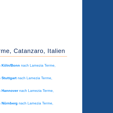
erme, Catanzaro,
Italien
on
Köln/Bonn
nach Lamezia Terme,
on
Stuttgart
nach Lamezia Terme,
on
Hannover
nach Lamezia Terme,
on
Nürnberg
nach Lamezia Terme,