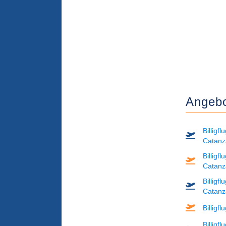
Angebo
Billigf
Catanz
Billigf
Catanz
Billigf
Catanz
Billigf
Billigf