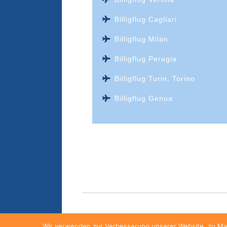
Billigflug Cagliari
Billigflug Milan
Billigflug Perugia
Billigflug Turin, Torino
Billigflug Genua
FAQ
Kontakt
AGB
Datensch
Wir verwenden zur Verbesserung unserer Website, zu Mar