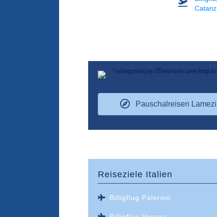
Catanz
Pauschalreisen Lamezi
Reiseziele
Italien
Billigflug Palermo
Billigflug Verona