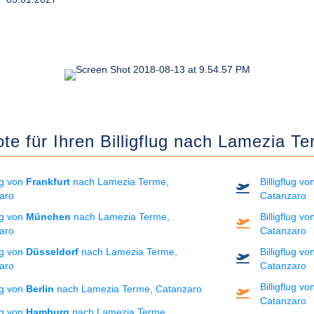
te für Ihren Billigflug nach Lamezia T
lug von
Frankfurt
nach Lamezia Terme,
Billigflug v
aro
Catanzaro
lug von
München
nach Lamezia Terme,
Billigflug v
aro
Catanzaro
lug von
Düsseldorf
nach Lamezia Terme,
Billigflug v
aro
Catanzaro
Billigflug v
lug von
Berlin
nach Lamezia Terme, Catanzaro
Catanzaro
lug von
Hamburg
nach Lamezia Terme,