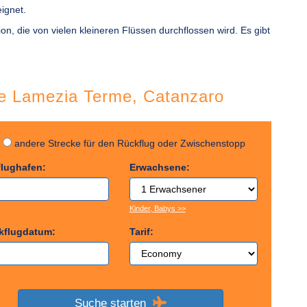
ignet.
ion, die von vielen kleineren Flüssen durchflossen wird. Es gibt
üge Lamezia Terme, Catanzaro
g
andere Strecke für den Rückflug oder Zwischenstopp
flughafen:
Erwachsene:
Kinder, Babys >>
kflugdatum:
Tarif:
Suche starten