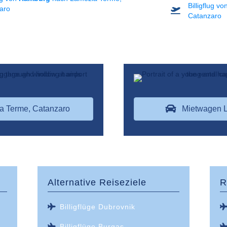
Billigflug v
aro
Catanzaro
a Terme, Catanzaro
Mietwagen L
Alternative Reiseziele
R
Billigflüge Dubrovnik
Billigflüge Burgas