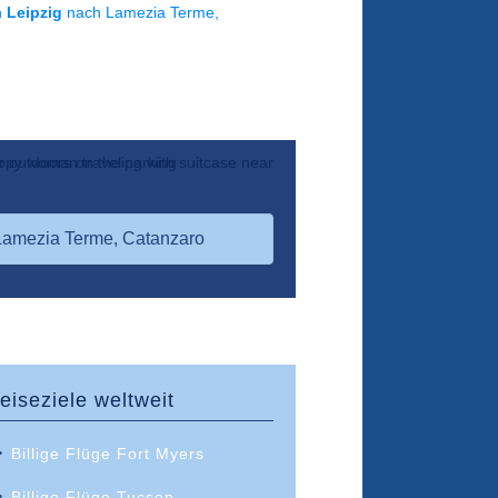
on
Leipzig
nach Lamezia Terme,
amezia Terme, Catanzaro
eiseziele weltweit
Billige Flüge Fort Myers
Billige Flüge Tucson