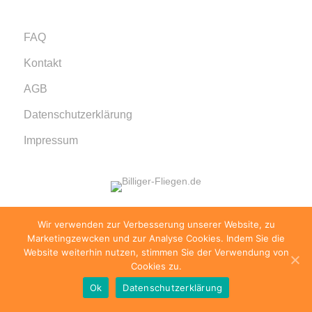
FAQ
Kontakt
AGB
Datenschutzerklärung
Impressum
Wir verwenden zur Verbesserung unserer Website, zu
© 1999 - 2026 billiger-fliegen.de · Alle Rechte
Marketingzewcken und zur Analyse Cookies. Indem Sie die
vorbehalten.
Website weiterhin nutzen, stimmen Sie der Verwendung von
Cookies zu.
Ok
Datenschutzerklärung