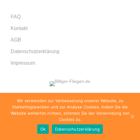
FAQ
Kontakt
AGB
Datenschutzerklärung
Impressum
Wir verwenden zur Verbesserung unserer Website, zu
© 1999 - 2026 billiger-fliegen.de · Alle Rechte
Marketingzewcken und zur Analyse Cookies. Indem Sie die
vorbehalten.
Website weiterhin nutzen, stimmen Sie der Verwendung von
Cookies zu.
Ok
Datenschutzerklärung