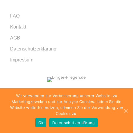
FAQ
Kontakt
AGB
Datenschutzerklärung
Impressum
Wir verwenden zur Verbesserung unserer Website, zu
© 1999 - 2026 billiger-fliegen.de · Alle Rechte
Marketingzewcken und zur Analyse Cookies. Indem Sie die
vorbehalten.
Website weiterhin nutzen, stimmen Sie der Verwendung von
Cookies zu.
Ok
Datenschutzerklärung