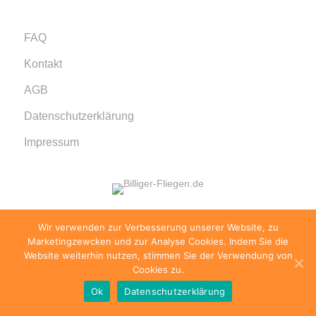
FAQ
Kontakt
AGB
Datenschutzerklärung
Impressum
Wir verwenden zur Verbesserung unserer Website, zu
© 1999 - 2026 billiger-fliegen.de · Alle Rechte
Marketingzewcken und zur Analyse Cookies. Indem Sie die
vorbehalten.
Website weiterhin nutzen, stimmen Sie der Verwendung von
Cookies zu.
Ok
Datenschutzerklärung