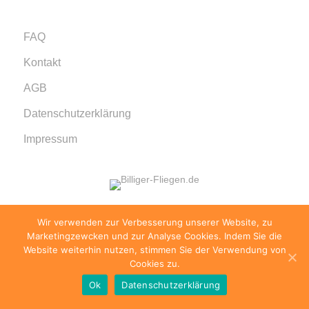
FAQ
Kontakt
AGB
Datenschutzerklärung
Impressum
Wir verwenden zur Verbesserung unserer Website, zu
© 1999 - 2026 billiger-fliegen.de · Alle Rechte
Marketingzewcken und zur Analyse Cookies. Indem Sie die
vorbehalten.
Website weiterhin nutzen, stimmen Sie der Verwendung von
Cookies zu.
Ok
Datenschutzerklärung