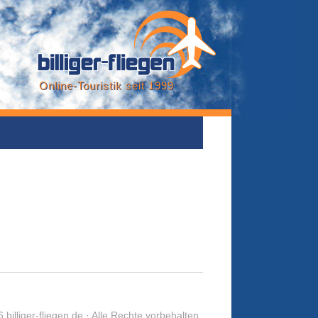
Online-Touristik seit 1999
 billiger-fliegen.de · Alle Rechte vorbehalten.