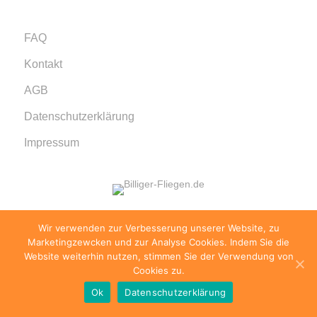
FAQ
Kontakt
AGB
Datenschutzerklärung
Impressum
Wir verwenden zur Verbesserung unserer Website, zu
© 1999 - 2026 billiger-fliegen.de · Alle Rechte
Marketingzewcken und zur Analyse Cookies. Indem Sie die
vorbehalten.
Website weiterhin nutzen, stimmen Sie der Verwendung von
Cookies zu.
Ok
Datenschutzerklärung